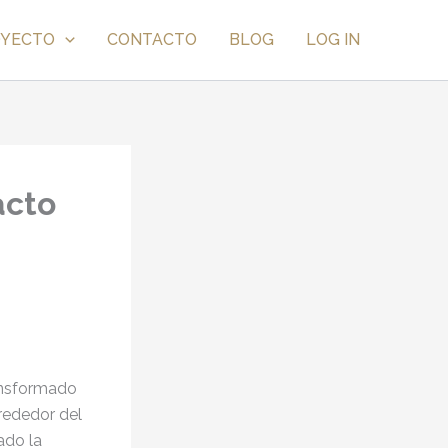
OYECTO
CONTACTO
BLOG
LOG IN
acto
ransformado
lrededor del
ado la