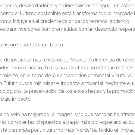
viajeros, desarrolladores y ambientalistas por igual. En este ar
cómo el turismo sostenible está transformando el mercado i
ómo influye en el creciente valor de los terrenos, abriendo
es para inversores comprometidos con un desarrollo respons
 turismo sostenible en Tulum
 de los sitios más turísticos de México. A diferencia de otr
ados como Cancún, Tulum ha adoptado un enfoque más res
cimiento, en el tema de la conservación ambiental y cultural. 
en Tulum busca minimizar el impacto ambiental mediante el 
cológicos, la preservación de los ecosistemas y la promoció
 bajo impacto.
e no solo ha mejorado la imagen, sino que también ha atraído
 más conscientes, dispuestos a pagar más por experiencias q
 Esta demanda por un turismo más “verde” ha tenido un impac