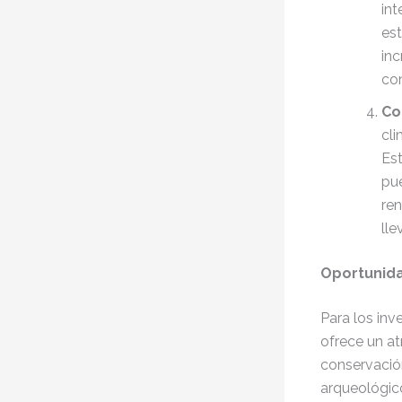
int
est
in
co
Co
cli
Est
pue
ren
lle
Oportunida
Para los in
ofrece un at
conservación
arqueológic