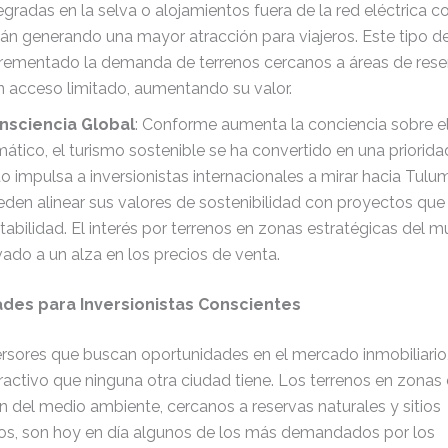
egradas en la selva o alojamientos fuera de la red eléctrica c
án generando una mayor atracción para viajeros. Este tipo d
crementado la demanda de terrenos cercanos a áreas de reser
n acceso limitado, aumentando su valor.
nsciencia Global
: Conforme aumenta la conciencia sobre e
mático, el turismo sostenible se ha convertido en una priorida
o impulsa a inversionistas internacionales a mirar hacia Tul
den alinear sus valores de sostenibilidad con proyectos que
tabilidad. El interés por terrenos en zonas estratégicas del m
vado a un alza en los precios de venta.
des para Inversionistas Conscientes
versores que buscan oportunidades en el mercado inmobiliario
ractivo que ninguna otra ciudad tiene. Los terrenos en zonas
 del medio ambiente, cercanos a reservas naturales y sitios
os, son hoy en día algunos de los más demandados por los