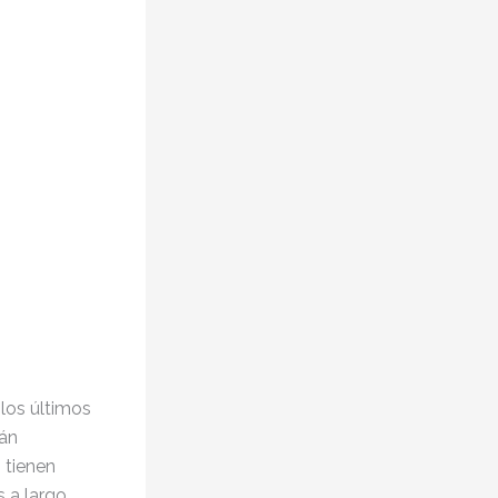
 los últimos
tán
 tienen
s a largo