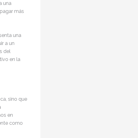
a una
a pagar más
esenta una
ir a un
s del
ivo en la
ca, sino que
a
nos en
sente como