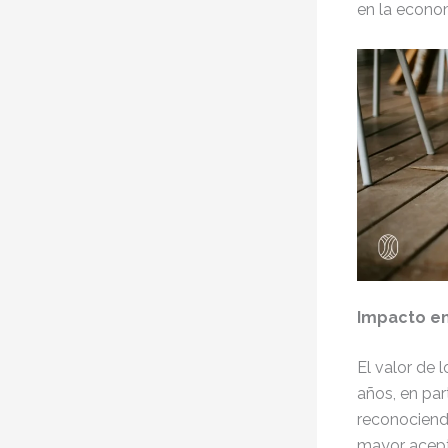
en la economí
Impacto en
El valor de 
años, en par
reconociendo
mayor acepta