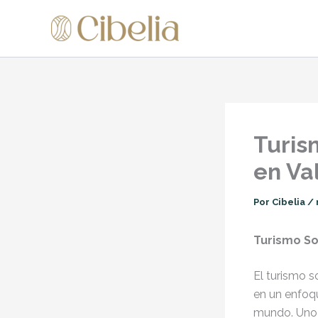
Ir
al
contenido
Turis
en Va
Por
Cibelia
/
Turismo So
El turismo s
en un enfoqu
mundo. Uno 