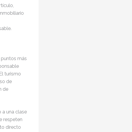
tículo,
nmobiliario
able.
os puntos más
ponsable
El turismo
uso de
n de
 a una clase
ue respeten
to directo