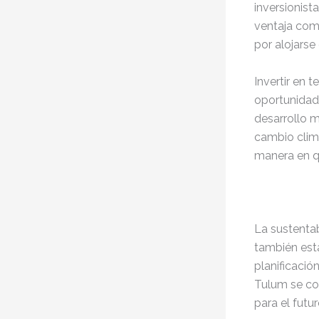
inversionist
ventaja comp
por alojarse
Invertir en 
oportunidad 
desarrollo m
cambio climá
manera en q
La sustentab
también está
planificació
Tulum se co
para el futur