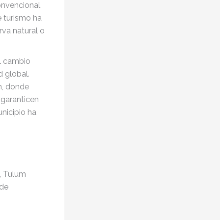
onvencional,
e turismo ha
va natural o
l cambio
d global.
um, donde
 garanticen
unicipio ha
, Tulum
 de