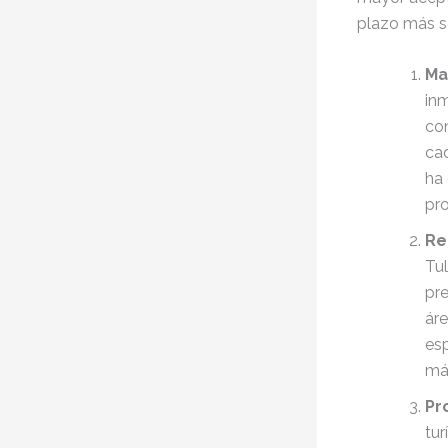
plazo más s
Ma
inm
con
ca
ha
pr
Re
Tu
pre
áre
esp
más
Pr
tu