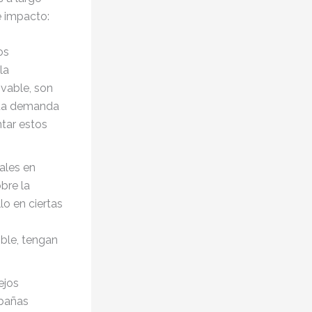
e impacto:
os
la
ovable, son
sta demanda
tar estos
cales en
bre la
lo en ciertas
ible, tengan
ejos
abañas